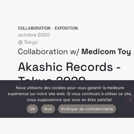
COLLABORATION
EXPOSITION
-
octobre 2020
@ Tokyo
Collaboration w/
Medicom Toy
Akashic Records -
Tokyo 2020
Nous utilisons des cookies pour vous garantir la meilleure
expérience sur notre site web. Si vous continuez à utiliser ce site,
nous supposerons que vous en êtes satisfait.
Du 16 octobre au 3 novembre 2020
OK
Non
Politique de confidentialité
Shibuya Parco Pop by Jun à Tokyo